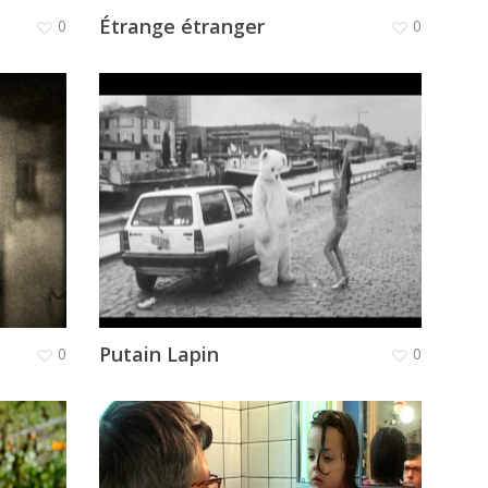
Étrange étranger
0
0
Putain Lapin
0
0