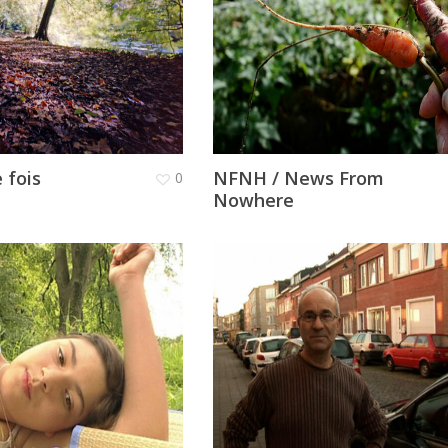
 fois
NFNH / News From
0
Nowhere