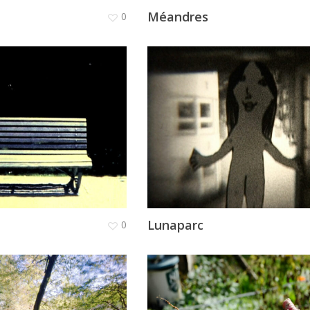
Méandres
0
Lunaparc
0