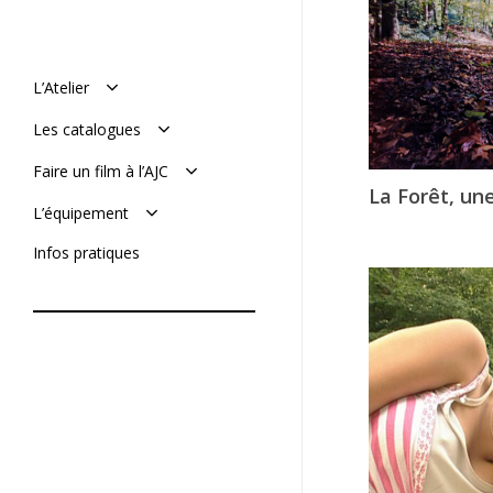
L’Atelier
Manifeste
Les catalogues
Histoire : de 1977 à aujourd’hui
L’équipe
Le catalogue en ligne
Faire un film à l’AJC
Mémoires de l’AJC
Le catalogue vimeo
La Forêt, une
Réaliser son film
L’équipement
Soumettre un projet
De tournage
Infos pratiques
De post-production