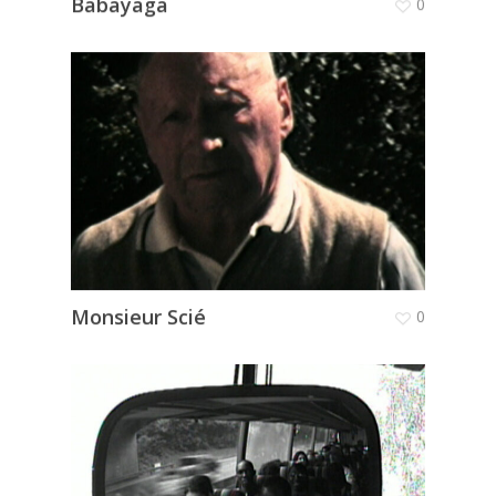
Babayaga
0
Monsieur Scié
0