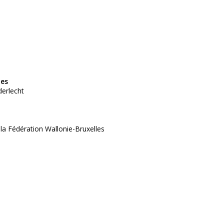
tes
derlecht
 la Fédération Wallonie-Bruxelles
025