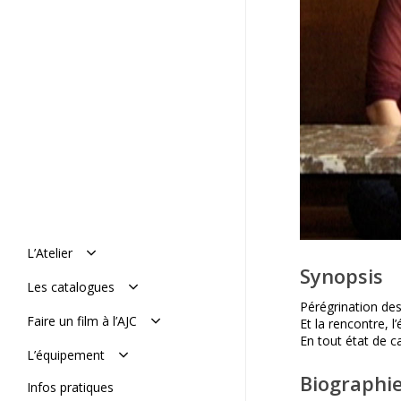
L’Atelier
Synopsis
Manifeste
Les catalogues
Histoire : de 1977 à aujourd’hui
Pérégrination des 
L’équipe
Le catalogue en ligne
Faire un film à l’AJC
Et la rencontre, l’
Mémoires de l’AJC
Le catalogue vimeo
En tout état de c
Réaliser son film
L’équipement
Soumettre un projet
Biographie
De tournage
Infos pratiques
De post-production