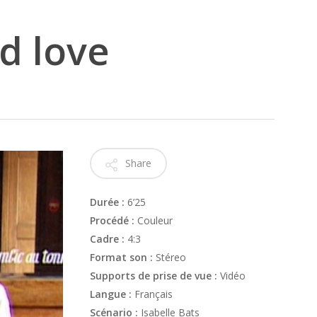
d love
Share
Durée :
6’25
Procédé :
Couleur
Cadre :
4:3
Format son :
Stéreo
Supports de prise de vue :
Vidéo
Langue :
Français
Scénario :
Isabelle Bats