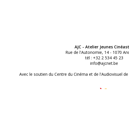
AJC - Atelier Jeunes Cinéas
Rue de l'Autonomie, 14 - 1070 An
tél : +32 2 534 45 23
info@ajcnet.be
Avec le soutien du Centre du Cinéma et de l'Audiovisuel de
© Atelier Jeunes Cinéastes 2
Réalisé par Studio 3000