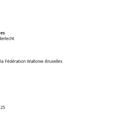
tes
derlecht
 la Fédération Wallonie-Bruxelles
025