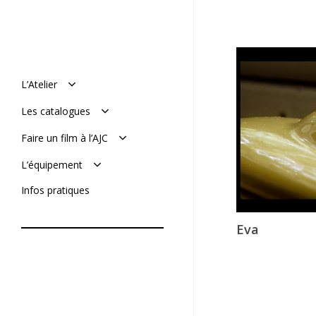
L’Atelier
Manifeste
Les catalogues
Histoire : de 1977 à aujourd’hui
L’équipe
Le catalogue en ligne
Faire un film à l’AJC
Mémoires de l’AJC
Le catalogue vimeo
Réaliser son film
L’équipement
Soumettre un projet
De tournage
Infos pratiques
De post-production
Eva