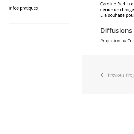
Soumettre un projet
Caroline Berhin es
De tournage
Infos pratiques
décide de changer
De post-production
Elle souhaite pou
Diffusions
Projection au Cen
Previous Proj