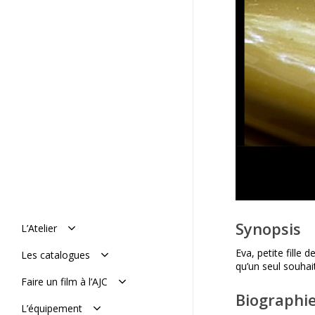
Synopsis
L’Atelier
Manifeste
Eva, petite fille 
Les catalogues
Histoire : de 1977 à aujourd’hui
qu’un seul souhait
L’équipe
Le catalogue en ligne
Faire un film à l’AJC
Mémoires de l’AJC
Le catalogue vimeo
Biographie
Réaliser son film
L’équipement