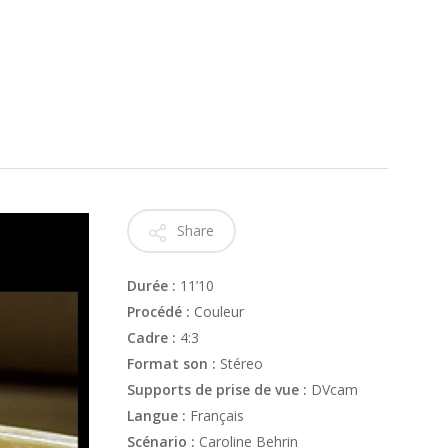
Share
Durée :
11’10
Procédé :
Couleur
Cadre :
4:3
Format son :
Stéreo
Supports de prise de vue :
DVcam
Langue :
Français
Scénario :
Caroline Behrin