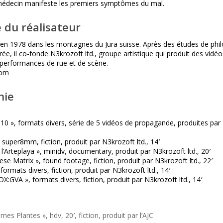
médecin manifeste les premiers symptômes du mal.
 du réalisateur
 en 1978 dans les montagnes du Jura suisse. Après des études de phi
rée, il co-fonde N3krozoft ltd., groupe artistique qui produit des vidéo
s performances de rue et de scène.
com
hie
0 », formats divers, série de 5 vidéos de propagande, produites par
, super8mm, fiction, produit par N3krozoft ltd., 14′
’Arteplaya », minidv, documentary, produit par N3krozoft ltd., 20′
se Matrix », found footage, fiction, produit par N3krozoft ltd., 22′
formats divers, fiction, produit par N3krozoft ltd., 14′
GVA », formats divers, fiction, produit par N3krozoft ltd., 14′
s Plantes », hdv, 20′, fiction, produit par l’AJC