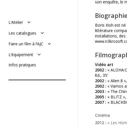
son enquête, le 
Biographie
L’Atelier
Boris Kish est né
littérature compa
Manifeste
Les catalogues
installations, de
Histoire : de 1977 à aujourd’hui
www.n3krozoft.
L’équipe
Le catalogue en ligne
Faire un film à l’AJC
Mémoires de l’AJC
Le catalogue vimeo
Réaliser son film
Filmograp
L’équipement
Soumettre un projet
De tournage
Vidéo art
Infos pratiques
De post-production
2002 :
« ALOHA:C1
ltd., 35′
2002 :
« Alien 8 »
2002 :
« Vamos a l
2003 :
« The Chine
2005 :
« BLITZ », 
2007 :
« BLACKBOX:
Cinéma
2012 :
« Les Homme