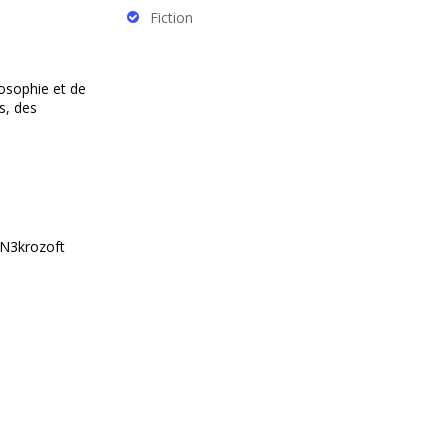
Fiction
losophie et de
s, des
 N3krozoft