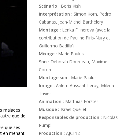
Scénario :
Boris Kish
Interprétation :
Simon Korn, Pedro
Cabanas, Jean-Michel Barthélery
Montage :
Lenka Fillnerova (avec la
contribution de Pauline Piris-Nury et
Guillermo Badilla)
Mixage :
Marie Paulus
Son :
Déborah Dourneau, Maxime
Coton
Montage son :
Marie Paulus
Image :
Ahlem Aussant-Leroy, Miléna
Trivier
Animation :
Matthias Forster
Musique :
Israël Quellet
Les malades
d’autre que de
Responsables de production :
Nicolas
Rumpl
re que ses
Production :
AJC! 12
out en menant