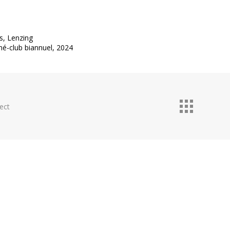
ns, Lenzing
iné-club biannuel, 2024
ect