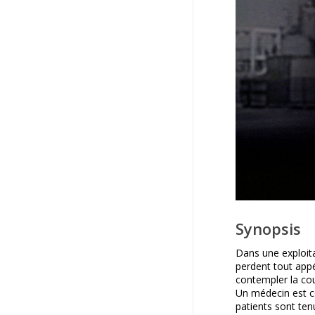
Synopsis
Dans une exploita
perdent tout appét
contempler la cou
Un médecin est c
patients sont ten