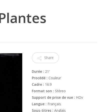
Plantes
Share
Durée :
21′
Procédé :
Couleur
Cadre :
16:9
Format son :
Stéreo
Support de prise de vue :
HDv
Langue :
Français
Sous-titres :
Anglais