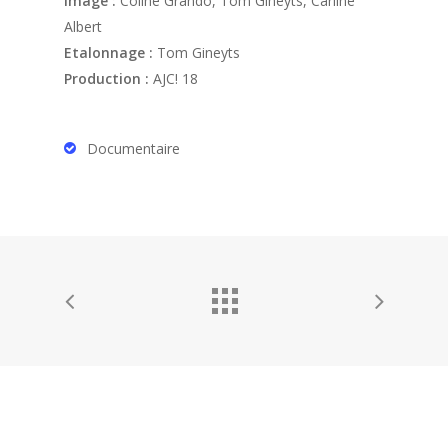
Image :
Coline Grando, Tom Gineyts, Carline
Albert
Etalonnage :
Tom Gineyts
Production :
AJC! 18
Documentaire