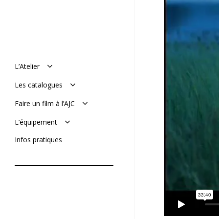
L’Atelier
Manifeste
Les catalogues
Histoire : de 1977 à aujourd’hui
L’équipe
Le catalogue en ligne
Faire un film à l’AJC
Mémoires de l’AJC
Le catalogue vimeo
Réaliser son film
L’équipement
Soumettre un projet
De tournage
Infos pratiques
De post-production