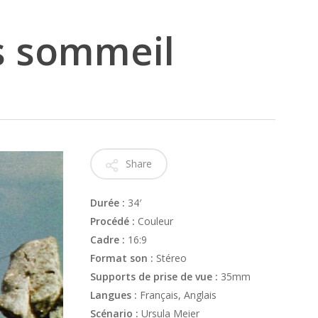
s sommeil
Share
Durée :
34′
Procédé :
Couleur
Cadre :
16:9
Format son :
Stéreo
Supports de prise de vue :
35mm
Langues :
Français, Anglais
Scénario :
Ursula Meier