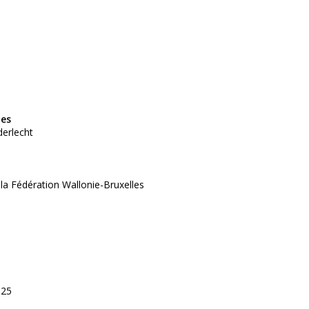
tes
derlecht
 la Fédération Wallonie-Bruxelles
025