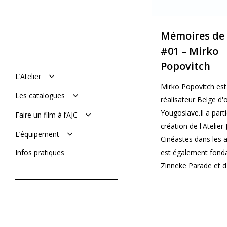
Mémoires de 
#01 – Mirko
Popovitch
L’Atelier
Mirko Popovitch est
Manifeste
Les catalogues
réalisateur Belge d'o
Histoire : de 1977 à aujourd’hui
L’équipe
Le catalogue en ligne
Yougoslave.Il a parti
Faire un film à l’AJC
Mémoires de l’AJC
Le catalogue vimeo
création de l'Atelier
Réaliser son film
L’équipement
Cinéastes dans les a
Soumettre un projet
De tournage
Infos pratiques
est également fonda
De post-production
Zinneke Parade et d'A