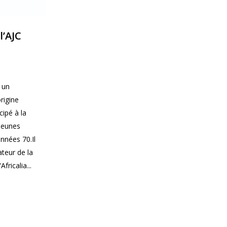
l’AJC
 un
rigine
cipé à la
 Jeunes
nnées 70.Il
teur de la
fricalia...