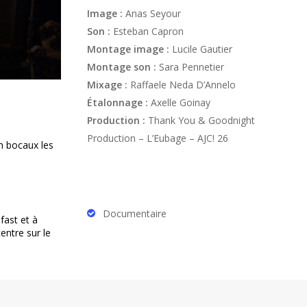
Image :
Anas Seyour
Son :
Esteban Capron
Montage image :
Lucile Gautier
Montage son :
Sara Pennetier
Mixage :
Raffaele Neda D’Annelo
Étalonnage :
Axelle Goinay
Production :
Thank You & Goodnight
Production – L’Eubage – AJC! 26
n bocaux les
Documentaire
fast et à
centre sur le