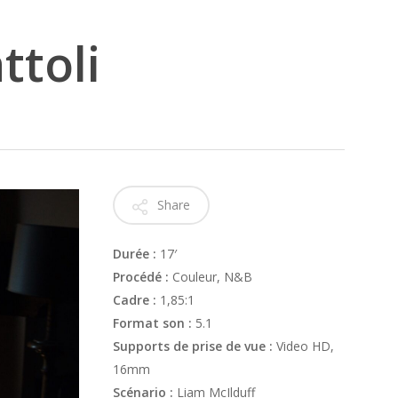
ttoli
Share
Durée :
17′
Procédé :
Couleur, N&B
Cadre :
1,85:1
Format son :
5.1
Supports de prise de vue :
Video HD,
16mm
Scénario :
Liam McIlduff