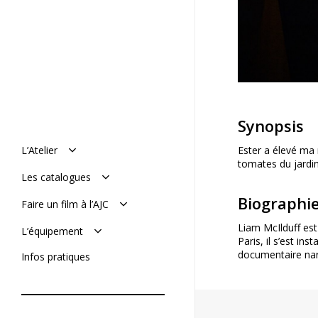
Synopsis
L’Atelier
Ester a élevé ma 
tomates du jardin
Manifeste
Les catalogues
Histoire : de 1977 à aujourd’hui
L’équipe
Le catalogue en ligne
Biographi
Faire un film à l’AJC
Mémoires de l’AJC
Le catalogue vimeo
Réaliser son film
Liam McIlduff est
L’équipement
Soumettre un projet
Paris, il s’est in
De tournage
documentaire nar
Infos pratiques
De post-production