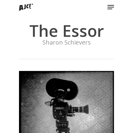
Menu
Skip
to
Close
main
The Essor
Menu
content
Sharon Schievers