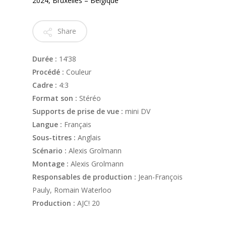
2024, Bruxelles – Belgique
Share
Durée :
14’38
Procédé :
Couleur
Cadre :
4:3
Format son :
Stéréo
Supports de prise de vue :
mini
DV
Langue :
Français
Sous-titres :
Anglais
Scénario :
Alexis Grolmann
Montage :
Alexis Grolmann
Responsables de production :
Jean-François
Pauly, Romain Waterloo
Production :
AJC! 20