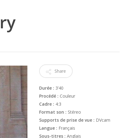
ry
Share
Durée :
3’40
Procédé :
Couleur
Cadre :
4:3
Format son :
Stéreo
Supports de prise de vue :
DVcam
Langue :
Français
Sous-titres :
Anglais