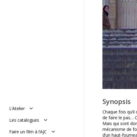
Synopsis
L’Atelier
Chaque fois qu’il 
Manifeste
de faire le pas… C
Les catalogues
Histoire : de 1977 à aujourd’hui
Mais qui sont do
L’équipe
Le catalogue en ligne
mécanisme de fonc
Faire un film à l’AJC
Mémoires de l’AJC
Le catalogue vimeo
d’un haut-fournea