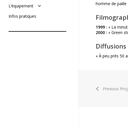
Réaliser son film
homme de paille d
L’équipement
Soumettre un projet
De tournage
Filmograp
Infos pratiques
De post-production
1999 :
« La minute
2000 :
« Green str
Diffusions
« À peu près 50 a
Previous Proj