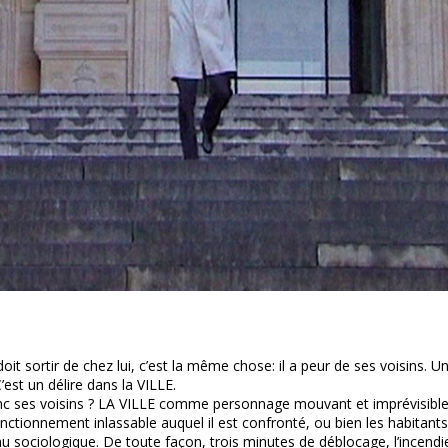
doit sortir de chez lui, c’est la même chose: il a peur de ses voisins. Un
’est un délire dans la VILLE.
nc ses voisins ? LA VILLE comme personnage mouvant et imprévisible
tionnement inlassable auquel il est confronté, ou bien les habitant
u sociologique. De toute façon, trois minutes de déblocage, l’incendi