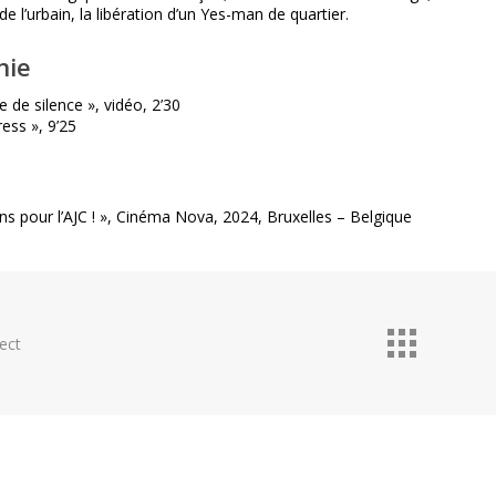
e l’urbain, la libération d’un Yes-man de quartier.
hie
 de silence », vidéo, 2’30
ess », 9’25
ns pour l’AJC ! », Cinéma Nova, 2024, Bruxelles – Belgique
ect