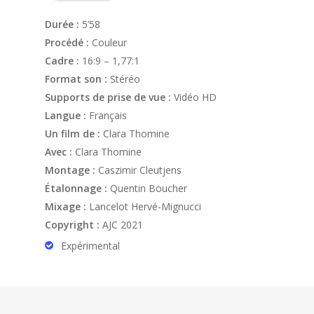
Durée :
5’58
Procédé :
Couleur
Cadre :
16:9 – 1,77:1
Format son :
Stéréo
Supports de prise de vue :
Vidéo HD
Langue :
Français
Un film de :
Clara Thomine
Avec :
Clara Thomine
Montage :
Caszimir Cleutjens
Étalonnage :
Quentin Boucher
Mixage :
Lancelot Hervé-Mignucci
Copyright :
AJC 2021
Expérimental