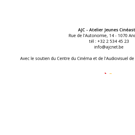
AJC - Atelier Jeunes Cinéas
Rue de l'Autonomie, 14 - 1070 An
tél : +32 2 534 45 23
info@ajcnet.be
Avec le soutien du Centre du Cinéma et de l'Audiovisuel de
© Atelier Jeunes Cinéastes 2
Réalisé par Studio 3000