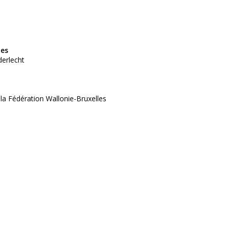
tes
derlecht
 la Fédération Wallonie-Bruxelles
025