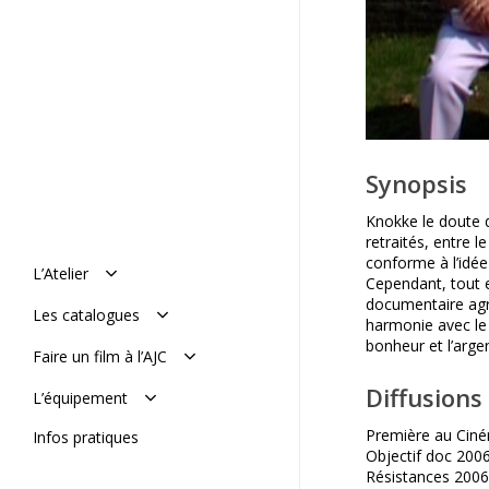
Synopsis
Knokke le doute 
retraités, entre l
conforme à l’idé
L’Atelier
Cependant, tout e
documentaire agr
Manifeste
Les catalogues
harmonie avec le
Histoire : de 1977 à aujourd’hui
bonheur et l’argen
L’équipe
Le catalogue en ligne
Faire un film à l’AJC
Mémoires de l’AJC
Le catalogue vimeo
Réaliser son film
Diffusions
L’équipement
Soumettre un projet
De tournage
Première au Ciné
Infos pratiques
De post-production
Objectif doc 2006
Résistances 2006