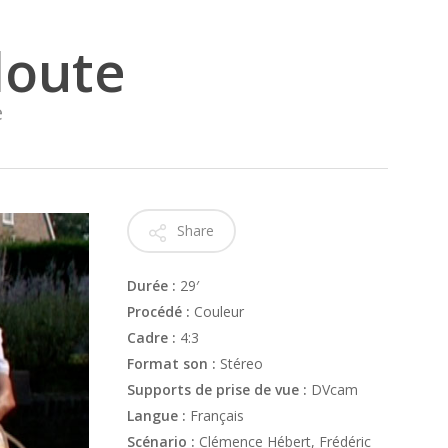
doute
e
Share
Durée :
29′
Procédé :
Couleur
Cadre :
4:3
Format son :
Stéreo
Supports de prise de vue :
DVcam
Langue :
Français
Scénario :
Clémence Hébert, Frédéric