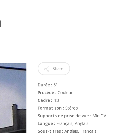
a
Share
Durée :
6′
Procédé :
Couleur
Cadre :
4:3
Format son :
Stéreo
Supports de prise de vue :
MiniDV
Langue :
Français, Anglais
Sous-titres :
Anglais, Français