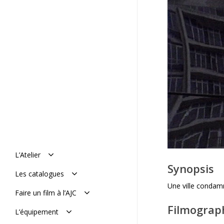
L’Atelier
Synopsis
Manifeste
Les catalogues
Histoire : de 1977 à aujourd’hui
Une ville condamn
L’équipe
Le catalogue en ligne
Faire un film à l’AJC
Mémoires de l’AJC
Le catalogue vimeo
Filmograp
Réaliser son film
L’équipement
Soumettre un projet