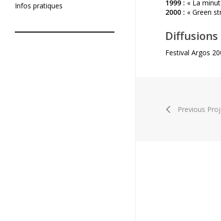
1999 :
« La minute
De tournage
Infos pratiques
2000 :
« Green str
De post-production
Diffusions
Festival Argos 20
Previous Proj