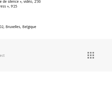
 de silence », vidéo, 2’30
ess », 9’25
02, Bruxelles, Belgique
ect