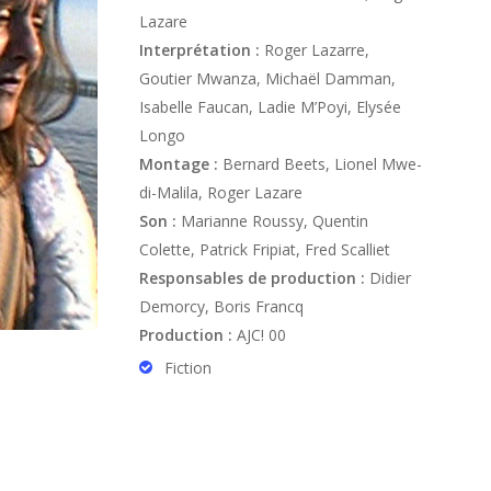
Lazare
Interprétation :
Roger Lazarre,
Goutier Mwanza, Michaël Damman,
Isabelle Faucan, Ladie M’Poyi, Elysée
Longo
Montage :
Bernard Beets, Lionel Mwe-
di-Malila, Roger Lazare
Son :
Marianne Roussy, Quentin
Colette, Patrick Fripiat, Fred Scalliet
Responsables de production :
Didier
Demorcy, Boris Francq
Production :
AJC! 00
Fiction