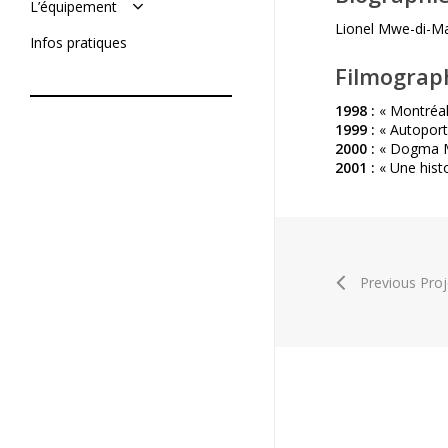
L’équipement
Soumettre un projet
Lionel Mwe-di-Mal
De tournage
Infos pratiques
De post-production
Filmograp
1998 :
« Montréal, 
1999 :
« Autoportr
2000 :
« Dogma Ma
2001 :
« Une histo
Previous Proj