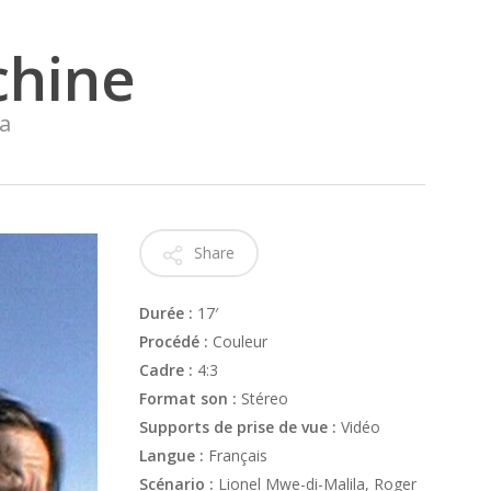
hine
la
Share
Durée :
17′
Procédé :
Couleur
Cadre :
4:3
Format son :
Stéreo
Supports de prise de vue :
Vidéo
Langue :
Français
Scénario :
Lionel Mwe-di-Malila, Roger