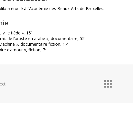
ila a étudié à l’Académie des Beaux-Arts de Bruxelles.
hie
ville tiède », 15’
ait de l’artiste en arabe », documentaire, 55’
chine », documentaire fiction, 17’
ire d’amour », fiction, 7′
ect