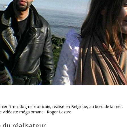
ier film « dogme » africain, réalisé en Belgique, au bord de la mer.
une vidéaste mégalomane : Roger Lazare.
 du réalisateur