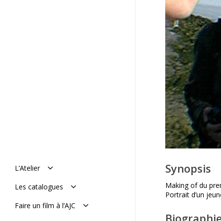
Synopsis
L’Atelier
Manifeste
Making of du prem
Les catalogues
Histoire : de 1977 à aujourd’hui
Portrait d’un je
L’équipe
Le catalogue en ligne
Faire un film à l’AJC
Mémoires de l’AJC
Le catalogue vimeo
Biographie
Réaliser son film