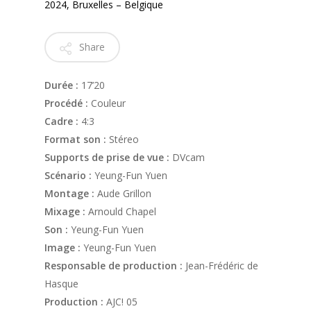
2024, Bruxelles – Belgique
Share
Durée :
17’20
Procédé :
Couleur
Cadre :
4:3
Format son :
Stéreo
Supports de prise de vue :
DVcam
Scénario :
Yeung-Fun Yuen
Montage :
Aude Grillon
Mixage :
Arnould Chapel
Son :
Yeung-Fun Yuen
Image :
Yeung-Fun Yuen
Responsable de production :
Jean-Frédéric de
Hasque
Production :
AJC! 05